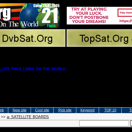
LITE PAGE LINKS ON THE WORLD
ink
New site
Cool site
Pick site
Keyword
TOP 10
T
>>
a- SATELLITE BOARDS