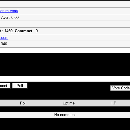
iforum.com/
l Ave : 0.00
t
: 1460,
Commnet
: 0
m.com
 346
r,magazin,digi tv,spor,bayan,arkadaş,vista,office,Ultimate &
dmaster,sunny,yumatu,kaon,frekans,download,windows,linux,hardvare,donanım,t
m, Diziler ,Videolar ,Oyun, E-Book ,Cep Telefonu ,Pc & İnternet, Pc Destek ,
il Dünyası, Photoshop ,Flash ,Pro, Fifa, Nba ,Live, Oyun ,Turkcell ,Super Li
ğlık ,Ödev, Paylaşım ,Güzel Sözler, Şiir & Makale ,& Köşe Yazısı ,Müzik ,Video
Poll
Uptime
I.P
No comment