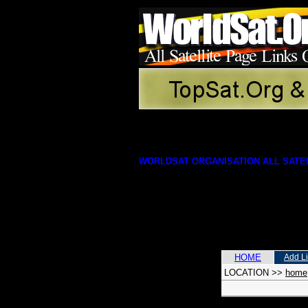
WORLDSAT ORGANISATION ALL SATEL
HOME
Add L
LOCATION
>>
home