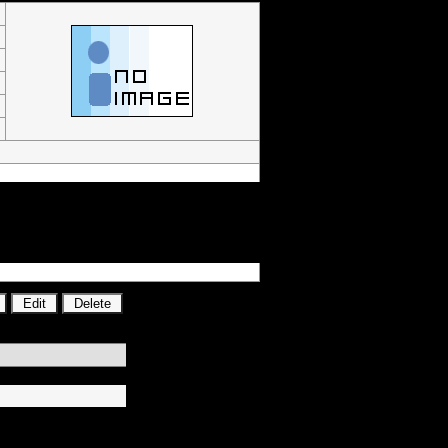
ürksat,televizyon,güvenlik,virüs,haber,sarı
İşletim Sistemleri ,Donanım ,Webmaster,Web
g ,Basketbol Dünya, Futbol,İlginç Olaylar
, Klip ,Wallpaper ,site ekle