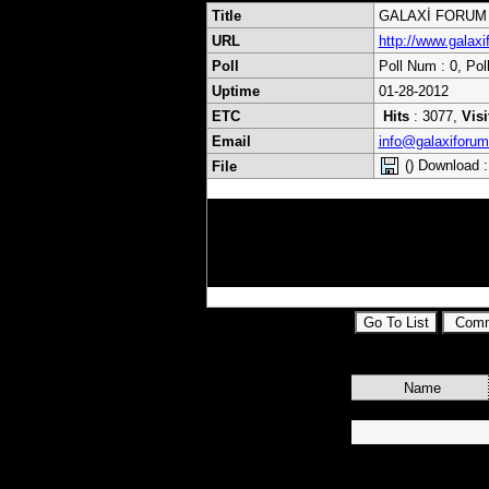
Title
GALAXİ FORUM
URL
http://www.galax
Poll
Poll Num : 0, Pol
Uptime
01-28-2012
ETC
Hits
: 3077,
Visi
Email
info@galaxiforu
() Download :
File
Sat,Uydu,Emu,Key,elektronik,bilgisayar,habe
Home,Driver,yazılım,güncel,keyler,next,gol
sayfalar,galaxi,online,Program ,Script ,Fil
Dilleri, Msn,Icq,Gmail,Yahoo messenger ,Mob
,Ünlülerin Biyografileri, Güncel Haberler,Sa
Name