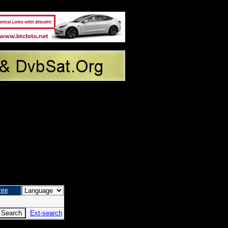
ree
Ext-search